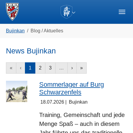
Skip to main navigation
Zum Hauptinhalt springen
Skip to page footer
(current)
Sie sind hier:
Bujinkan
Blog / Aktuelles
News Bujinkan
«
‹
1
2
3
…
›
»
Sommerlager auf Burg
Schwarzenfels
18.07.2026
|
Bujinkan
Training, Gemeinschaft und jede
Menge Spaß – auch in diesem
Jahr führte uns das traditionelle