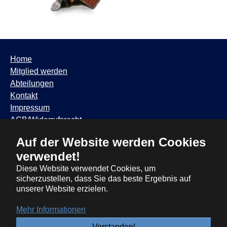
Home
Mitglied werden
Abteilungen
Kontakt
Impressum
AGB/Widerrufsrecht
Datenschutzhinweis
Auf der Website werden Cookies
TSV Trudering ∙ Feldbergstr. 65 ∙ 81825 München ∙ Tel:
verwendet!
089 / 6881317
∙
info@tsvtrudering.de
∙
Öffnungszeiten
Diese Website verwendet Cookies, um
sicherzustellen, dass Sie das beste Ergebnis auf
unserer Website erzielen.
Mehr Informationen
Verstanden!