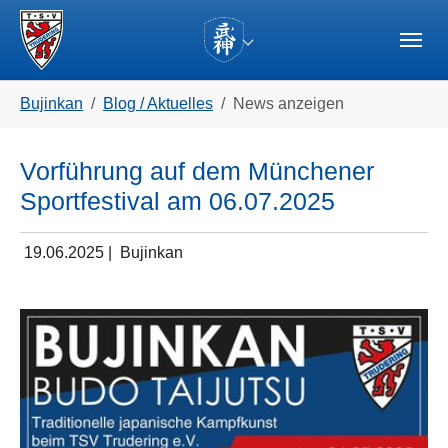
Skip to main navigation
Zum Hauptinhalt springen
Skip to page footer
(current)
Sie sind hier:
Bujinkan
Blog / Aktuelles
News anzeigen
Vorführung auf dem Münchener
Sportfestival am 06.07.2025
19.06.2025
|
Bujinkan