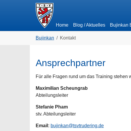
Skip to main navigation
Zum Hauptinhalt springen
Skip to page footer
Home
Blog / Aktuelles
Bujinkan
Sie sind hier:
Bujinkan
Kontakt
Ansprechpartner
Für alle Fragen rund um das Training stehen w
Maximilian Scheungrab
Abteilungsleiter
Stefanie Pham
stv. Abteilungsleiter
Email:
bujinkan@tsvtrudering.de