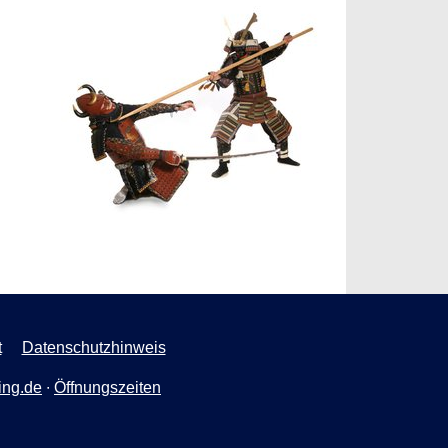
t
Datenschutzhinweis
ing.de
∙
Öffnungszeiten