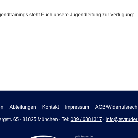
gendtrainings steht Euch unsere Jugendleitung zur Verfügung:
en
Abteilungen
Kontakt
Impressum
AGB/Widerrufsrech
rgstr. 65 ∙ 81825 München ∙ Tel:
089 / 6881317
∙
info@tsvtruder