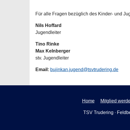
Für alle Fragen bezüglich des Kinder- und Ju
Nils Hoffard
Jugendleiter
Tino Rinke
Max Kelnberger
stv. Jugendleiter
Email:
bujinkan.jugend@tsvtrudering.de
Home
Mitglied werd
TSV Trudering ∙ Feldbe