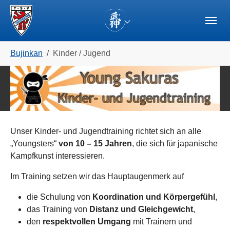
Skip to main navigation
Zum Hauptinhalt springen
Skip to page footer
(current)
Sie sind hier:
Bujinkan
Kinder / Jugend
Unser Kinder- und Jugendtraining richtet sich an alle
„Youngsters“
von 10 – 15 Jahren
, die sich für japanische
Kampfkunst interessieren.
Im Training setzen wir das Hauptaugenmerk auf
die Schulung von
Koordination und Körpergefühl
,
das Training von
Distanz und Gleichgewicht
,
den
respektvollen Umgang
mit Trainern und