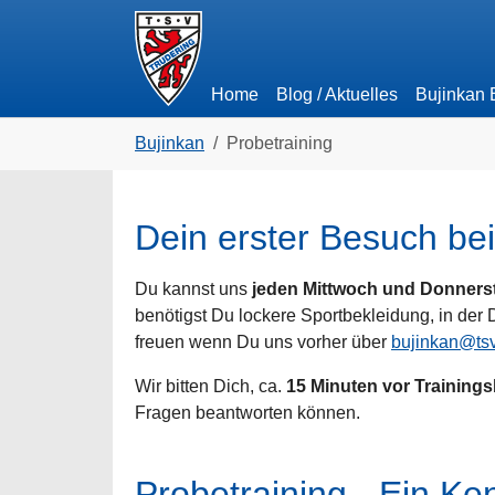
Skip to main navigation
Zum Hauptinhalt springen
Skip to page footer
Home
Blog / Aktuelles
Bujinkan
Sie sind hier:
Bujinkan
Probetraining
Dein erster Besuch be
Du kannst uns
jeden Mittwoch und Donners
benötigst Du lockere Sportbekleidung, in der 
freuen wenn Du uns vorher über
bujinkan@tsv
Wir bitten Dich, ca.
15 Minuten vor Training
Fragen beantworten können.
Probetraining - Ein K