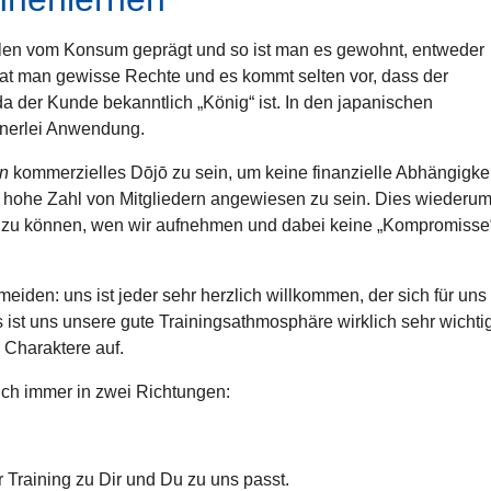
eilen vom Konsum geprägt und so ist man es gewohnt, entweder
hat man gewisse Rechte und es kommt selten vor, dass der
da der Kunde bekanntlich „König“ ist. In den japanischen
inerlei Anwendung.
in
kommerzielles Dōjō zu sein, um keine finanzielle Abhängigkei
t hohe Zahl von Mitgliedern angewiesen zu sein. Dies wiederu
en“ zu können, wen wir aufnehmen und dabei keine „Kompromisse
eiden: uns ist jeder sehr herzlich willkommen, der sich für uns
s ist uns unsere gute Trainingsathmosphäre wirklich sehr wichti
 Charaktere auf.
lich immer in zwei Richtungen:
Training zu Dir und Du zu uns passt.