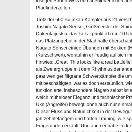
lustigen Airbnb-WGs und abenteuerlichen abe
Pfadfinderzelten.
Trotz der 600 Bujinkan-Kämpfer aus 21 vers
Toshiro Nagato Sensei, Großmeister der Shi
Dakentaijustsu, das Taikai pünktlich um 10 
das Platzangebot in der Stadthalle überschau
Nagato Sensei einige Übungen mit Bokken (H
(Kurzschwert), woraufhin er freudig auf sich 
hinwies: „Great! This looks like a real battlef
als Zweiergruppe mit dem Rhythmus der ande
paar weniger filigrane Schwertkämpfer die u
mit beschäftigten, war es doch erstaunlich, wie
funktionierte. Insbesondere Nagato selbst ist
welch müheloser Eleganz und technischer Prä
Uke (Angreifer) bewegt, ohne auch nur einmal 
Dieser Fluss und Natürlichkeit in der Bewegu
jahrzehntelangem und harten Training, wie spä
Fragerunden erzählt. Und auch er habe in der