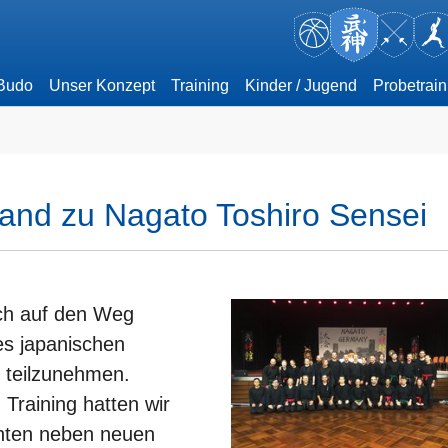
 Budo
Unser Konzept
Training
Kinder / Jugend
Probetrain
land zu Nagato Toshiro Sensei
ich auf den Weg
s japanischen
n teilzunehmen.
raining hatten wir
nnten neben neuen