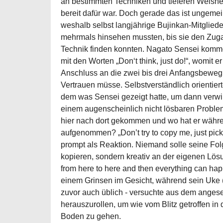
an bestimmten Techniken und tieferen Weisheit
bereit dafür war. Doch gerade das ist ungem
weshalb selbst langjährige Bujinkan-Mitgliede
mehrmals hinsehen mussten, bis sie den Zuga
Technik finden konnten. Nagato Sensei komme
mit den Worten „Don‘t think, just do!“, womit e
Anschluss an die zwei bis drei Anfangsbeweg
Vertrauen müsse. Selbstverständlich orientier
dem was Sensei gezeigt hatte, um dann verwirr
einem augenscheinlich nicht lösbaren Problem
hier nach dort gekommen und wo hat er wäh
aufgenommen? „Don’t try to copy me, just pick
prompt als Reaktion. Niemand solle seine Fol
kopieren, sondern kreativ an der eigenen Lös
from here to here and then everything can hap
einem Grinsen im Gesicht, während sein Uke 
zuvor auch üblich - versuchte aus dem anges
herauszurollen, um wie vom Blitz getroffen i
Boden zu gehen.