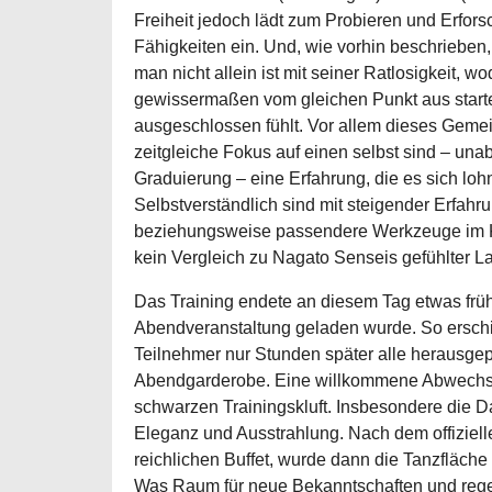
Freiheit jedoch lädt zum Probieren und Erfor
Fähigkeiten ein. Und, wie vorhin beschrieben,
man nicht allein ist mit seiner Ratlosigkeit, w
gewissermaßen vom gleichen Punkt aus starte
ausgeschlossen fühlt. Vor allem dieses Gemei
zeitgleiche Fokus auf einen selbst sind – una
Graduierung – eine Erfahrung, die es sich lohn
Selbstverständlich sind mit steigender Erfah
beziehungsweise passendere Werkzeuge im Koff
kein Vergleich zu Nagato Senseis gefühlter 
Das Training endete an diesem Tag etwas frü
Abendveranstaltung geladen wurde. So erschi
Teilnehmer nur Stunden später alle herausgep
Abendgarderobe. Eine willkommene Abwechsl
schwarzen Trainingskluft. Insbesondere die 
Eleganz und Ausstrahlung. Nach dem offiziel
reichlichen Buffet, wurde dann die Tanzfläche 
Was Raum für neue Bekanntschaften und rege