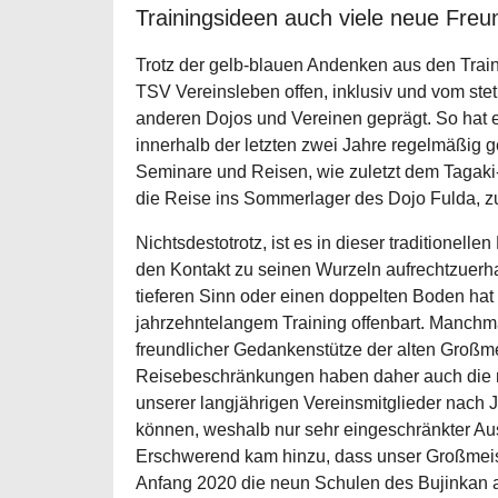
Trainingsideen auch viele neue Freu
Trotz der gelb-blauen Andenken aus den Train
TSV Vereinsleben offen, inklusiv und vom ste
anderen Dojos und Vereinen geprägt. So hat 
innerhalb der letzten zwei Jahre regelmäßig ge
Seminare und Reisen, wie zuletzt dem Tagak
die Reise ins Sommerlager des Dojo Fulda, zu
Nichtsdestotrotz, ist es in dieser traditionell
den Kontakt zu seinen Wurzeln aufrechtzuerha
tieferen Sinn oder einen doppelten Boden hat 
jahrzehntelangem Training offenbart. Manchma
freundlicher Gedankenstütze der alten Großme
Reisebeschränkungen haben daher auch die
unserer langjährigen Vereinsmitglieder nach J
können, weshalb nur sehr eingeschränkter Aus
Erschwerend kam hinzu, dass unser Großmeis
Anfang 2020 die neun Schulen des Bujinkan 