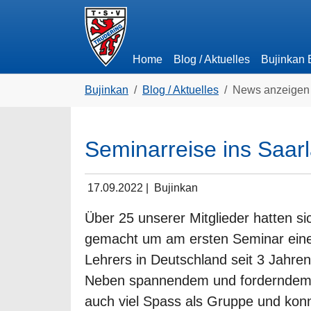
Skip to main navigation
Zum Hauptinhalt springen
Skip to page footer
Home
Blog / Aktuelles
Bujinkan
Sie sind hier:
Bujinkan
Blog / Aktuelles
News anzeigen
Seminarreise ins Saar
17.09.2022
|
Bujinkan
Über 25 unserer Mitglieder hatten s
gemacht um am ersten Seminar eine
Lehrers in Deutschland seit 3 Jahre
Neben spannendem und forderndem T
auch viel Spass als Gruppe und ko