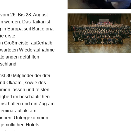
vom 26. Bis 28. August
 worden. Das Taikai ist
g in Europa seit Barcelona
ie erste
en Großmeister außerhalb
 erwarteten Wiederaufnahme
telangen gefühlten
tschland.
st 30 Mitglieder der drei
und Okaami, sowie des
hmen lassen und reisten
ngbert im beschaulichen
inschaften und ein Zug am
eminarauftakt am
u können. Untergekommen
 gemütlichen Hotels,