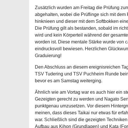
Zusätzlich wurden am Freitag die Prüfung zu
abgehalten, wobei die Prüflinge sich mit de
hinknieen und dieser mit dem Softbokken eine
Die Prüfung gilt als bestanden, sobald im ri
wird und kein Körperteil während der gesamt
worden ist. Diese mentale Stärke wurde von c
eindrucksvoll bewiesen. Herzlichen Glückwu
Graduierung!
Den Abschluss an diesem ereignisreichen Tag 
TSV Tudering und TSV Puchheim Runde beim o
bevor es am Samstag weiterging.
Ähnlich wie am Vortag war es auch hier ein s
Gezeigten gerecht zu werden und Nagato Se
punktgenau umzusetzen. Vor diesem Hinterg
meinen, dass dieses Taikai nur etwas für erfa
war. Schließlich sind die gezeigten Techniken
Aufbau aus Kihon (Grundlagen) und Kata (Fo