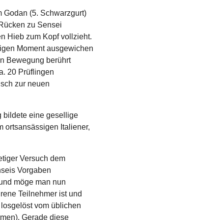
m Godan (5. Schwarzgurt)
m Rücken zu Sensei
n Hieb zum Kopf vollzieht.
chtigen Moment ausgewichen
en Bewegung berührt
a. 20 Prüflingen
nsch zur neuen
bildete eine gesellige
rtsansässigen Italiener,
tetiger Versuch dem
nseis Vorgaben
rund möge man nun
hrene Teilnehmer ist und
 losgelöst vom üblichen
rmen). Gerade diese