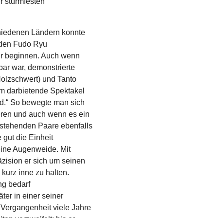
r sturmfesten
chiedenen Ländern konnte
nden Fudo Ryu
Uhr beginnen. Auch wenn
bar war, demonstrierte
olzschwert) und Tanto
ihm darbietende Spektakel
ield.“ So bewegte man sich
ren und auch wenn es ein
mstehenden Paare ebenfalls
 gut die Einheit
 eine Augenweide. Mit
zision er sich um seinen
kurz inne zu halten.
ng bedarf
ter in einer seiner
 Vergangenheit viele Jahre