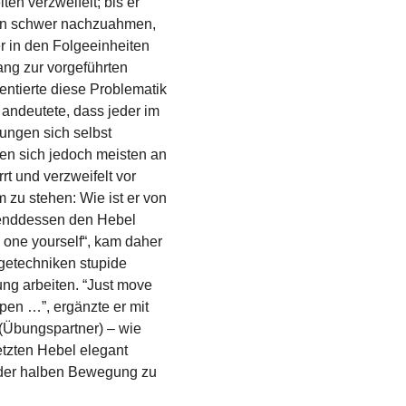
en verzweifelt; bis er
ein schwer nachzuahmen,
r in den Folgeeinheiten
ng zur vorgeführten
ntierte diese Problematik
r andeutete, dass jeder im
ungen sich selbst
ten sich jedoch meisten an
t und verzweifelt vor
 zu stehen: Wie ist er von
renddessen den Hebel
 one yourself“, kam daher
getechniken stupide
ung arbeiten. “Just move
pen …”, ergänzte er mit
(Übungspartner) – wie
etzten Hebel elegant
n der halben Bewegung zu