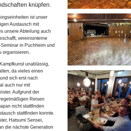
ndschaften knüpfen.
ingseinheiten ist unser
tigen Austausch mit
es unsere Abteilung auch
schafft, vereinsinterne
i-Seminar in Puchheim und
 organisieren.
en Kampfkunst unablässig,
lten, da vieles einen
und sich erst nach
l auch nur mit
ister. Aufgrund der
 regelmäßigen Reisen
apan nicht stattfinden
tausch stattfinden konnte.
ter, Hatsumi Sensei,
an die nächste Generation