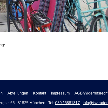
ng:
en
Abteilungen
Kontakt
Impressum
AGB/Widerrufsrech
rgstr. 65 ∙ 81825 München ∙ Tel:
089 / 6881317
∙
info@tsvtruder