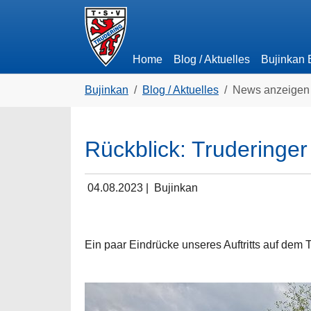
Skip to main navigation
Zum Hauptinhalt springen
Skip to page footer
Home
Blog / Aktuelles
Bujinkan
Sie sind hier:
Bujinkan
Blog / Aktuelles
News anzeigen
Rückblick: Truderinger
04.08.2023
|
Bujinkan
Ein paar Eindrücke unseres Auftritts auf dem T